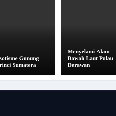
Menyelami Alam
sotisme Gunung
Bawah Laut Pulau
rinci Sumatera
Derawan