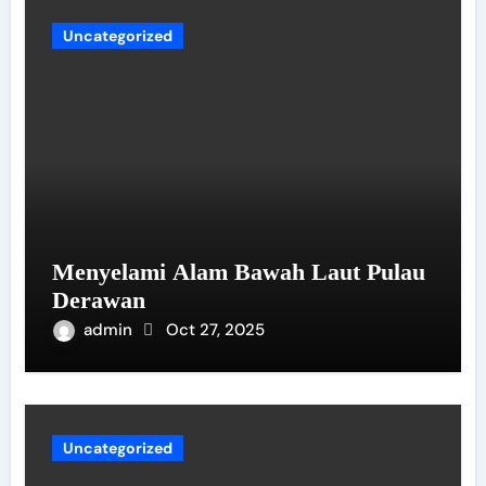
Uncategorized
Menyelami Alam Bawah Laut Pulau
Derawan
admin
Oct 27, 2025
Uncategorized