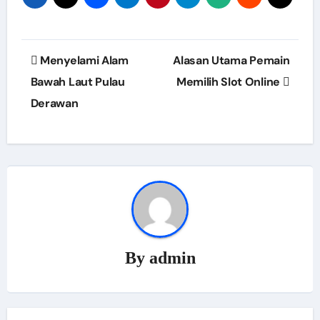
Post
Menyelami Alam
Alasan Utama Pemain
navigation
Bawah Laut Pulau
Memilih Slot Online
Derawan
By
admin