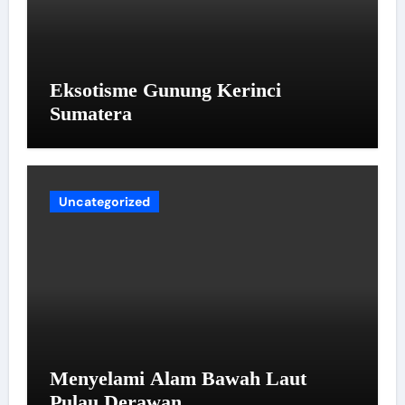
Eksotisme Gunung Kerinci
Sumatera
Uncategorized
Menyelami Alam Bawah Laut
Pulau Derawan