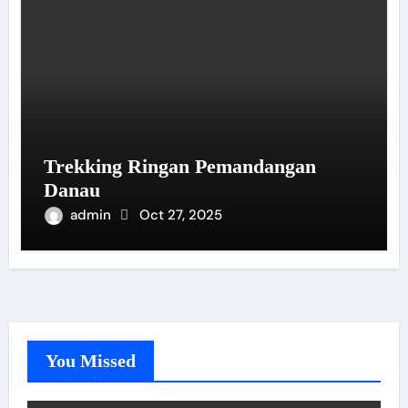
Trekking Ringan Pemandangan
Danau
admin
Oct 27, 2025
You Missed