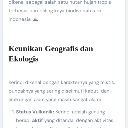
dikenal sebagai salah satu hutan hujan tropis
terbesar dan paling kaya biodiversitas di
Indonesia. 🌋
Keunikan Geografis dan
Ekologis
Kerinci dikenal dengan karakternya yang mistis,
puncaknya yang sering diselimuti kabut, dan
lingkungan alam yang masih sangat alami.
Status Vulkanik:
Kerinci adalah gunung
berapi
aktif
yang ditandai dengan aktivitas