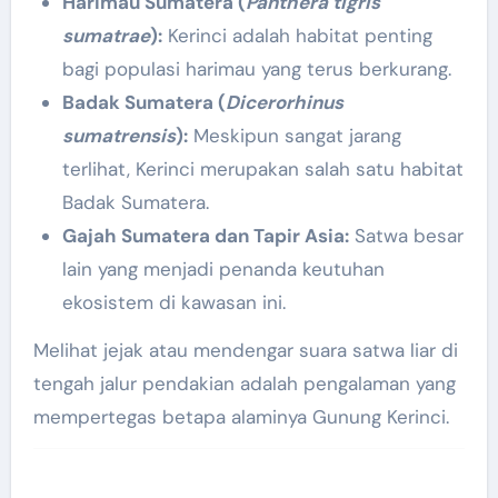
Harimau Sumatera (
Panthera tigris
sumatrae
):
Kerinci adalah habitat penting
bagi populasi harimau yang terus berkurang.
Badak Sumatera (
Dicerorhinus
sumatrensis
):
Meskipun sangat jarang
terlihat, Kerinci merupakan salah satu habitat
Badak Sumatera.
Gajah Sumatera dan Tapir Asia:
Satwa besar
lain yang menjadi penanda keutuhan
ekosistem di kawasan ini.
Melihat jejak atau mendengar suara satwa liar di
tengah jalur pendakian adalah pengalaman yang
mempertegas betapa alaminya Gunung Kerinci.