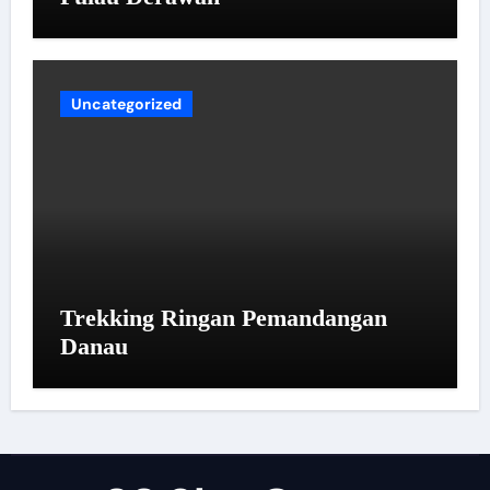
Uncategorized
Trekking Ringan Pemandangan
Danau