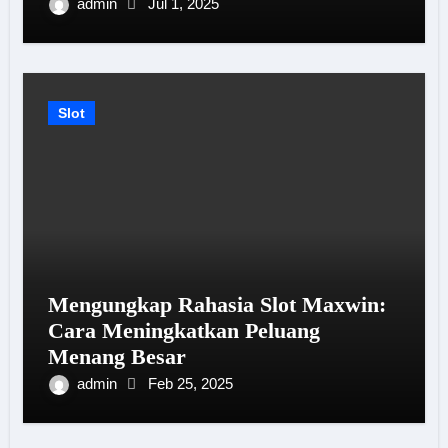
admin
Jul 1, 2025
Slot
Mengungkap Rahasia Slot Maxwin:
Cara Meningkatkan Peluang
Menang Besar
admin
Feb 25, 2025