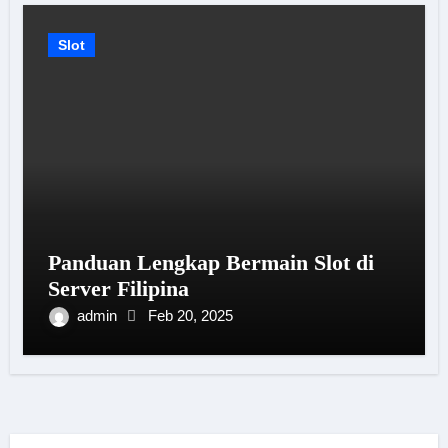
Slot
Panduan Lengkap Bermain Slot di
Server Filipina
admin
Feb 20, 2025