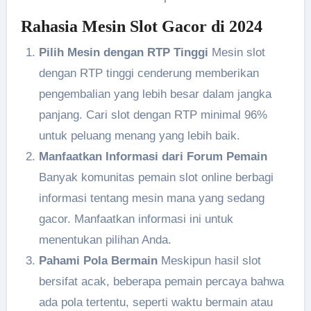
Rahasia Mesin Slot Gacor di 2024
Pilih Mesin dengan RTP Tinggi
Mesin slot
dengan RTP tinggi cenderung memberikan
pengembalian yang lebih besar dalam jangka
panjang. Cari slot dengan RTP minimal 96%
untuk peluang menang yang lebih baik.
Manfaatkan Informasi dari Forum Pemain
Banyak komunitas pemain slot online berbagi
informasi tentang mesin mana yang sedang
gacor. Manfaatkan informasi ini untuk
menentukan pilihan Anda.
Pahami Pola Bermain
Meskipun hasil slot
bersifat acak, beberapa pemain percaya bahwa
ada pola tertentu, seperti waktu bermain atau