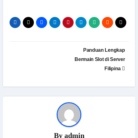
Post
Panduan Lengkap
navigation
Bermain Slot di Server
Filipina
By
admin