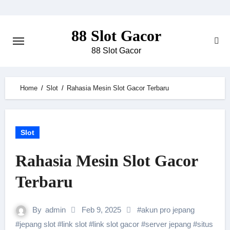
Skip
to
88 Slot Gacor
content
88 Slot Gacor
Home
Slot
Rahasia Mesin Slot Gacor Terbaru
Slot
Rahasia Mesin Slot Gacor
Terbaru
By
admin
Feb 9, 2025
#
akun pro jepang
#
jepang slot
#
link slot
#
link slot gacor
#
server jepang
#
situs