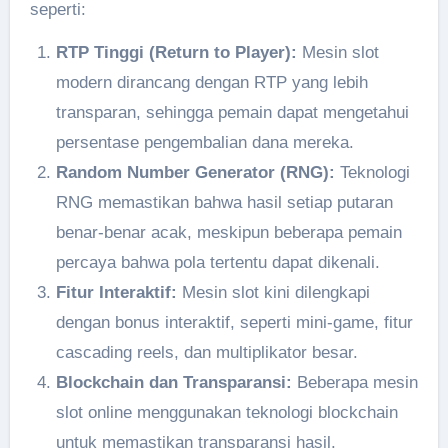
seperti:
RTP Tinggi (Return to Player):
Mesin slot
modern dirancang dengan RTP yang lebih
transparan, sehingga pemain dapat mengetahui
persentase pengembalian dana mereka.
Random Number Generator (RNG):
Teknologi
RNG memastikan bahwa hasil setiap putaran
benar-benar acak, meskipun beberapa pemain
percaya bahwa pola tertentu dapat dikenali.
Fitur Interaktif:
Mesin slot kini dilengkapi
dengan bonus interaktif, seperti mini-game, fitur
cascading reels, dan multiplikator besar.
Blockchain dan Transparansi:
Beberapa mesin
slot online menggunakan teknologi blockchain
untuk memastikan transparansi hasil.