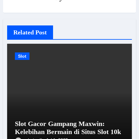
Related Post
Slot
Slot Gacor Gampang Maxwin:
Kelebihan Bermain di Situs Slot 10k