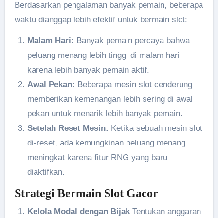
Berdasarkan pengalaman banyak pemain, beberapa
waktu dianggap lebih efektif untuk bermain slot:
Malam Hari:
Banyak pemain percaya bahwa
peluang menang lebih tinggi di malam hari
karena lebih banyak pemain aktif.
Awal Pekan:
Beberapa mesin slot cenderung
memberikan kemenangan lebih sering di awal
pekan untuk menarik lebih banyak pemain.
Setelah Reset Mesin:
Ketika sebuah mesin slot
di-reset, ada kemungkinan peluang menang
meningkat karena fitur RNG yang baru
diaktifkan.
Strategi Bermain Slot Gacor
Kelola Modal dengan Bijak
Tentukan anggaran