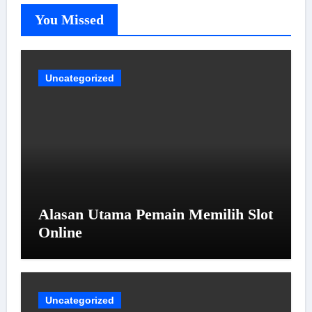
You Missed
Uncategorized
Alasan Utama Pemain Memilih Slot
Online
Uncategorized