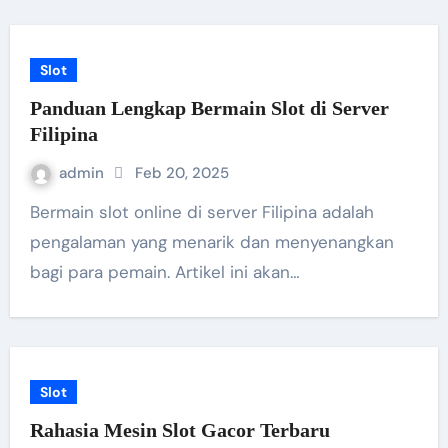
Slot
Panduan Lengkap Bermain Slot di Server
Filipina
admin
Feb 20, 2025
Bermain slot online di server Filipina adalah
pengalaman yang menarik dan menyenangkan
bagi para pemain. Artikel ini akan…
Slot
Rahasia Mesin Slot Gacor Terbaru