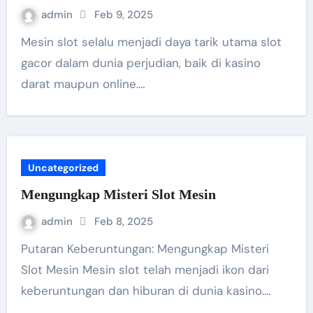
admin
Feb 9, 2025
Mesin slot selalu menjadi daya tarik utama slot
gacor dalam dunia perjudian, baik di kasino
darat maupun online.…
Uncategorized
Mengungkap Misteri Slot Mesin
admin
Feb 8, 2025
Putaran Keberuntungan: Mengungkap Misteri
Slot Mesin Mesin slot telah menjadi ikon dari
keberuntungan dan hiburan di dunia kasino.…